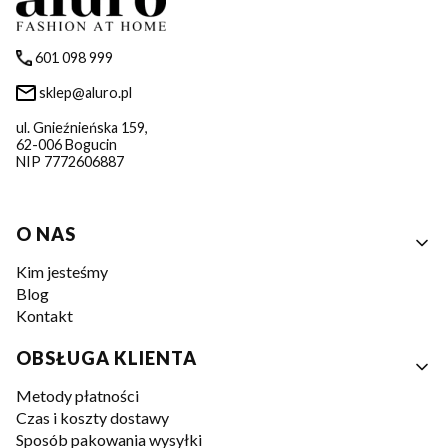
601 098 999
sklep@aluro.pl
ul. Gnieźnieńska 159,
62-006 Bogucin
NIP 7772606887
Linki w stopce
O NAS
Kim jesteśmy
Blog
Kontakt
OBSŁUGA KLIENTA
Metody płatności
Czas i koszty dostawy
Sposób pakowania wysyłki