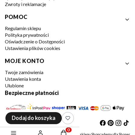
Zwroty i reklamacje
POMOC
Regulamin sklepu
Polityka prywatności
Oświadczenie o Dostępności
Ustawienia plików cookies
MOJE KONTO
Twoje zamówienia
Ustawienia konta
Ulubione
Bezpieczne płatności
Dodaj do koszyka
Produkty w koszyku: 0. Zobacz sz
©
szablony sklepu
Shopcademy dla
Shoper