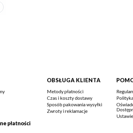
w stopce
OBSŁUGA KLIENTA
POM
śmy
Metody płatności
Regulam
Czas i koszty dostawy
Polityk
Sposób pakowania wysyłki
Oświadc
Dostępn
Zwroty i reklamacje
Ustawie
ne płatności