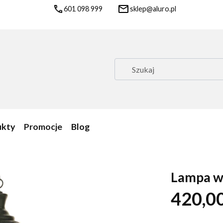
601 098 999
sklep@aluro.pl
ukty
Promocje
Blog
Lampa w
420,00