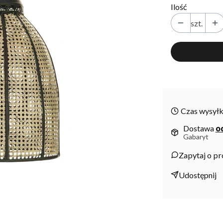
Ilość
szt.
Czas wysyłk
Dostawa
od
Gabaryt
Zapytaj o p
Udostępnij