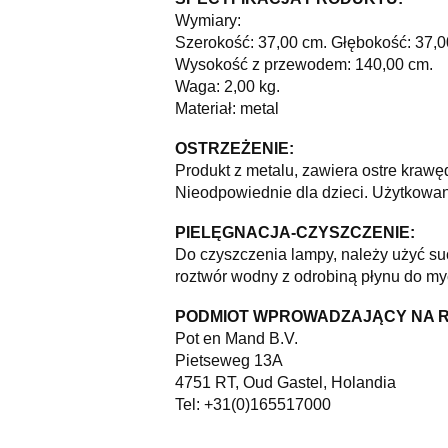
Wymiary:
Szerokość: 37,00 cm. Głębokość: 37,0
Wysokość z przewodem: 140,00 cm.
Waga: 2,00 kg.
Materiał: metal
OSTRZEŻENIE:
Produkt z metalu, zawiera ostre krawę
Nieodpowiednie dla dzieci. Użytkowan
PIELĘGNACJA-CZYSZCZENIE:
Do czyszczenia lampy, należy użyć suc
roztwór wodny z odrobiną płynu do my
PODMIOT WPROWADZAJĄCY NA 
Pot en Mand B.V.
Pietseweg 13A
4751 RT, Oud Gastel, Holandia
Tel: +31(0)165517000