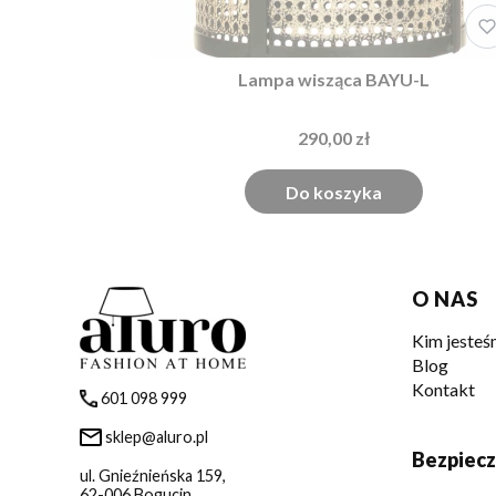
Lampa wisząca BAYU-L
290,00 zł
Do koszyka
Linki 
O NAS
Kim jeste
Blog
Kontakt
601 098 999
sklep@aluro.pl
Bezpiecz
ul. Gnieźnieńska 159,
62-006 Bogucin