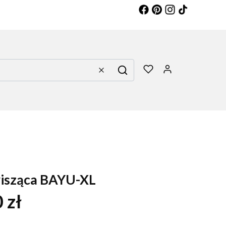
Produkty w 
Wyczyść
Szukaj
isząca BAYU-XL
 zł